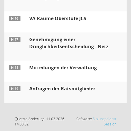
VA-Räume Oberstufe JCS
N 16
Genehmigung einer
N 17
Dringlichkeitsentscheidung - Netz
Mitteilungen der Verwaltung
N 18
Anfragen der Ratsmitglieder
N 19
letzte Änderung: 11.03.2026
Software:
Sitzungsdienst
(Wird in
14:00:52
Session