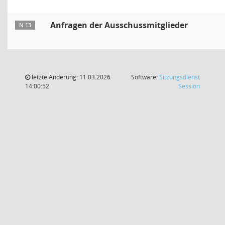
Anfragen der Ausschussmitglieder
N 13
letzte Änderung: 11.03.2026
Software:
Sitzungsdienst
(Wird in
14:00:52
Session