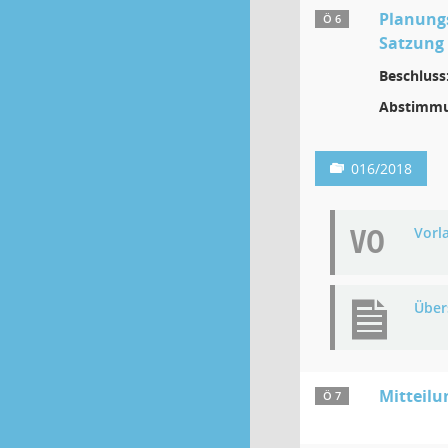
Planung
Ö 6
Satzung 
Beschluss
Abstimmu
016/2018
VO
Vorl
Über
Mitteilu
Ö 7