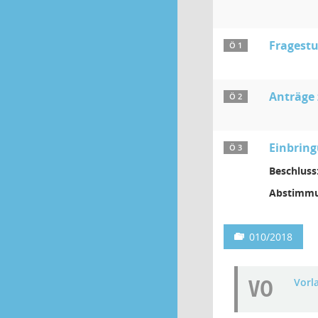
Fragestu
Ö 1
Anträge
Ö 2
Einbring
Ö 3
Beschluss
Abstimmu
010/2018
VO
Vorl