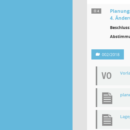
Planung
Ö 4
4. Änder
Beschluss
Abstimmu
002/2018
VO
Vorl
plan
Lage