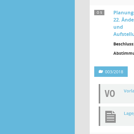
Planung
Ö 5
22. Ände
und
Aufstell
Beschluss
Abstimmu
003/2018
VO
Vorl
Lage