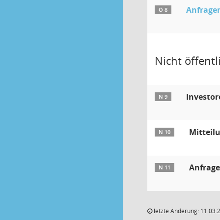
Anfragen
Ö 8
Nicht öffentli
Investor
N 9
Mitteil
N 10
Anfrage
N 11
letzte Änderung: 11.03.