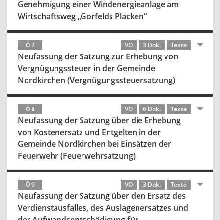
Genehmigung einer Windenergieanlage am
Wirtschaftsweg „Gorfelds Placken“
Ö 7
VO
3 Dok.
Texte
Neufassung der Satzung zur Erhebung von
Vergnügungssteuer in der Gemeinde
Nordkirchen (Vergnügungssteuersatzung)
Ö 8
VO
6 Dok.
Texte
Neufassung der Satzung über die Erhebung
von Kostenersatz und Entgelten in der
Gemeinde Nordkirchen bei Einsätzen der
Feuerwehr (Feuerwehrsatzung)
Ö 9
VO
3 Dok.
Texte
Neufassung der Satzung über den Ersatz des
Verdienstausfalles, des Auslagenersatzes und
der Aufwandsentschädigung für