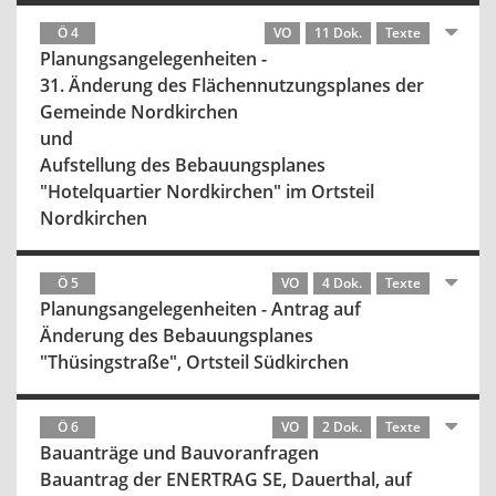
Ö 4
VO
11 Dok.
Texte
Planungsangelegenheiten -
31. Änderung des Flächennutzungsplanes der
Gemeinde Nordkirchen
und
Aufstellung des Bebauungsplanes
"Hotelquartier Nordkirchen" im Ortsteil
Nordkirchen
Ö 5
VO
4 Dok.
Texte
Planungsangelegenheiten - Antrag auf
Änderung des Bebauungsplanes
"Thüsingstraße", Ortsteil Südkirchen
Ö 6
VO
2 Dok.
Texte
Bauanträge und Bauvoranfragen
Bauantrag der ENERTRAG SE, Dauerthal, auf