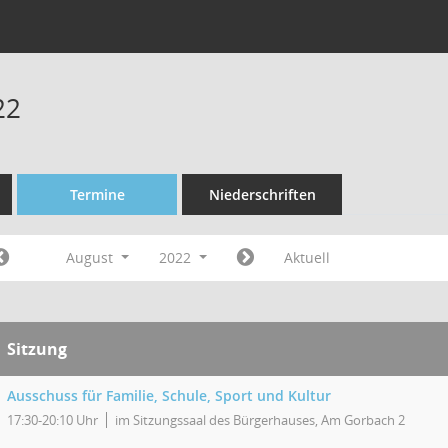
22
Termine
Niederschriften
August
2022
Aktuell
Sitzung
Ausschuss für Familie, Schule, Sport und Kultur
17:30-20:10 Uhr
im Sitzungssaal des Bürgerhauses, Am Gorbach 2