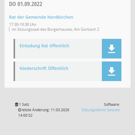
DO
01.09.2022
Rat der Gemeinde Nordkirchen
17:30-19:30 Uhr
im Sitzungssaal des Bürgerhauses, Am Gorbach 2
Einladung Rat öffentlich
Niederschrift Öffentlich
1 Satz
Software:
(Wird in
letzte Änderung: 11.03.2026
Sitzungsdienst
Session
14:00:52