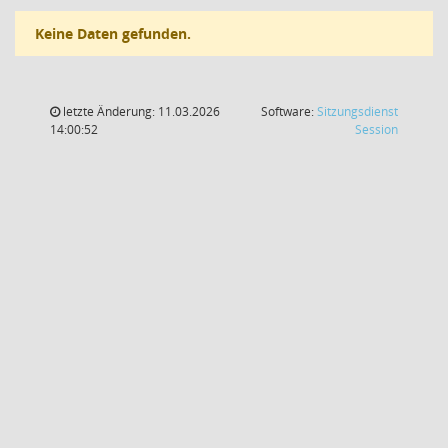
Keine Daten gefunden.
letzte Änderung: 11.03.2026
Software:
Sitzungsdienst
(Wird in
14:00:52
Session