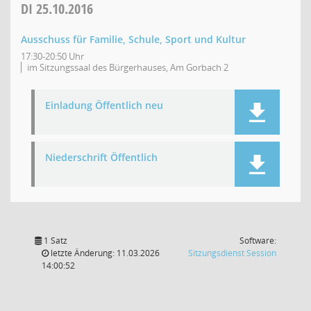
DI
25.10.2016
Ausschuss für Familie, Schule, Sport und Kultur
17:30-20:50 Uhr
im Sitzungssaal des Bürgerhauses, Am Gorbach 2
Einladung Öffentlich neu
Niederschrift Öffentlich
1 Satz
Software:
(Wird in
letzte Änderung: 11.03.2026
Sitzungsdienst
Session
14:00:52