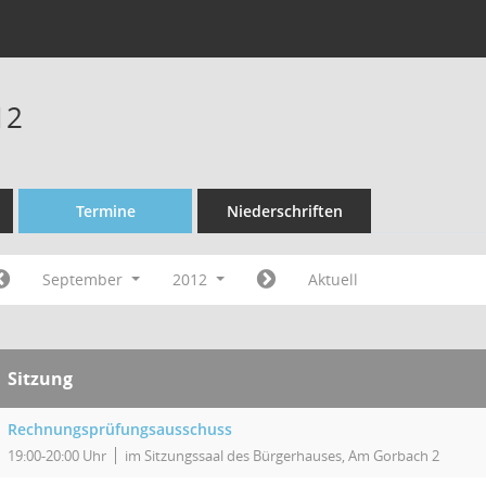
12
Termine
Niederschriften
September
2012
Aktuell
Sitzung
Rechnungsprüfungsausschuss
19:00-20:00 Uhr
im Sitzungssaal des Bürgerhauses, Am Gorbach 2