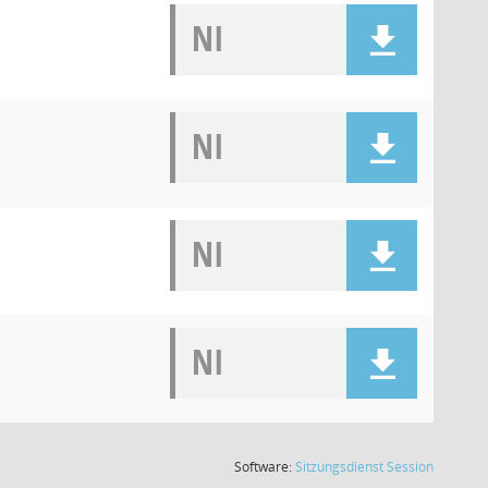
NI
NI
NI
NI
(Wird in
Software:
Sitzungsdienst
Session