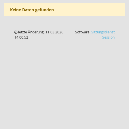
Keine Daten gefunden.
letzte Änderung: 11.03.2026
Software:
Sitzungsdienst
(Wird in
14:00:52
Session