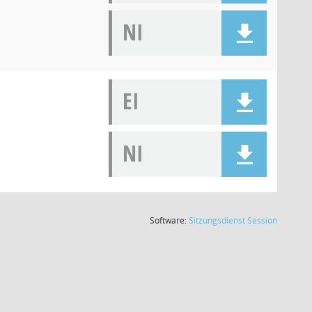
NI
EI
NI
(Wird in
Software:
Sitzungsdienst
Session