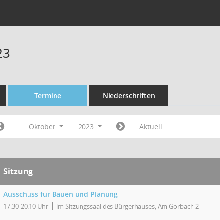
23
Termine
Niederschriften
Oktober
2023
Aktuell
Sitzung
Ausschuss für Bauen und Planung
17:30-20:10 Uhr
im Sitzungssaal des Bürgerhauses, Am Gorbach 2