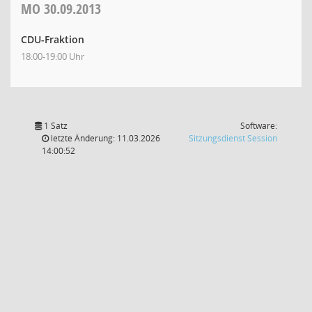
MO
30.09.2013
CDU-Fraktion
18:00-19:00 Uhr
1 Satz
Software:
(Wird in
letzte Änderung: 11.03.2026
Sitzungsdienst
Session
14:00:52