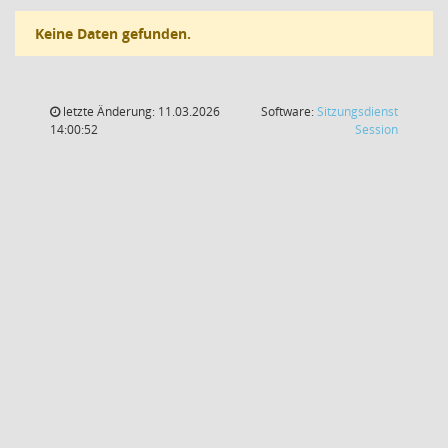
Keine Daten gefunden.
letzte Änderung: 11.03.2026
Software:
Sitzungsdienst
(Wird in
14:00:52
Session