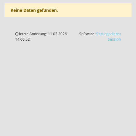
Keine Daten gefunden.
letzte Änderung: 11.03.2026
Software:
Sitzungsdienst
(Wird in
14:00:52
Session