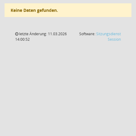
Keine Daten gefunden.
letzte Änderung: 11.03.2026
Software:
Sitzungsdienst
(Wird in
14:00:52
Session