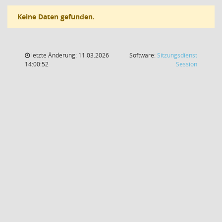
Keine Daten gefunden.
letzte Änderung: 11.03.2026
Software:
Sitzungsdienst
(Wird in
14:00:52
Session