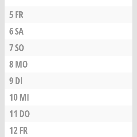
5
FR
6
SA
7
SO
8
MO
9
DI
10
MI
11
DO
12
FR