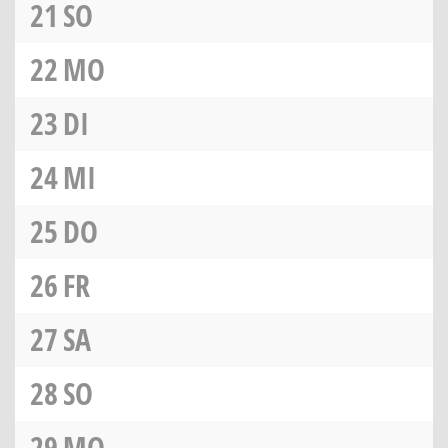
21
SO
22
MO
23
DI
24
MI
25
DO
26
FR
27
SA
28
SO
29
MO