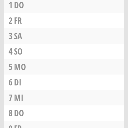
1
DO
2
FR
3
SA
4
SO
5
MO
6
DI
7
MI
8
DO