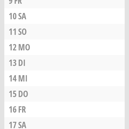
9
FR
10
SA
11
SO
12
MO
13
DI
14
MI
15
DO
16
FR
17
SA