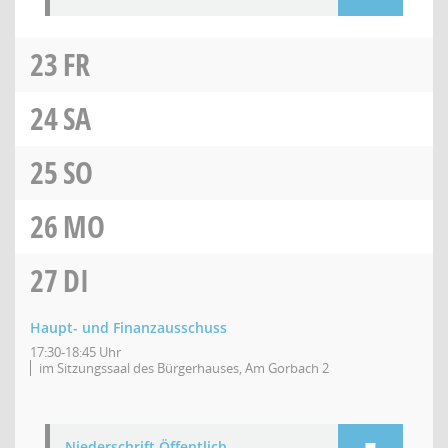
23
FR
24
SA
25
SO
26
MO
27
DI
Haupt- und Finanzausschuss
17:30-18:45 Uhr
im Sitzungssaal des Bürgerhauses, Am Gorbach 2
Niederschrift Öffentlich