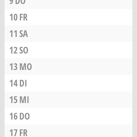
9
DO
10
FR
11
SA
12
SO
13
MO
14
DI
15
MI
16
DO
17
FR