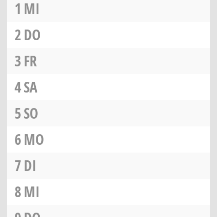
1
MI
2
DO
3
FR
4
SA
5
SO
6
MO
7
DI
8
MI