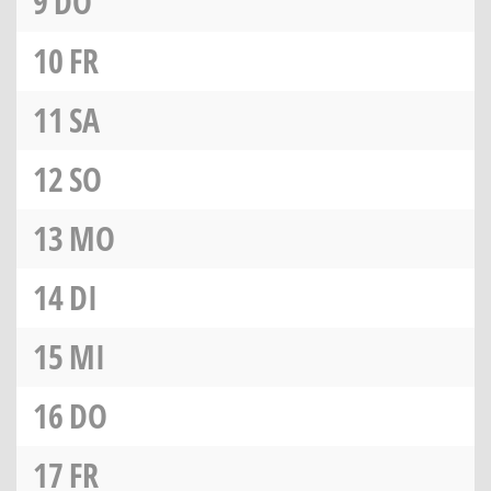
9
DO
10
FR
11
SA
12
SO
13
MO
14
DI
15
MI
16
DO
17
FR