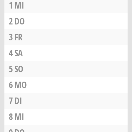
1
MI
2
DO
3
FR
4
SA
5
SO
6
MO
7
DI
8
MI