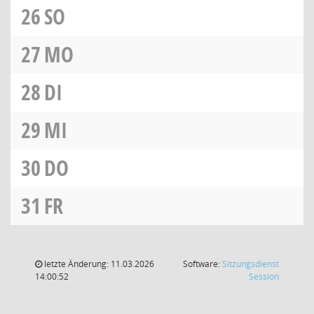
26
SO
27
MO
28
DI
29
MI
30
DO
31
FR
letzte Änderung: 11.03.2026
Software:
Sitzungsdienst
(Wird in
14:00:52
Session