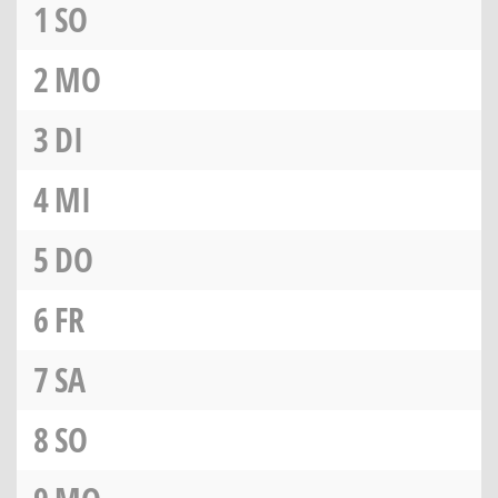
1
SO
2
MO
3
DI
4
MI
5
DO
6
FR
7
SA
8
SO