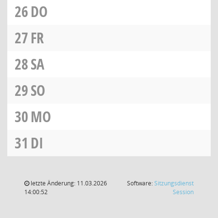
26
DO
27
FR
28
SA
29
SO
30
MO
31
DI
letzte Änderung: 11.03.2026
Software:
Sitzungsdienst
(Wird in
14:00:52
Session