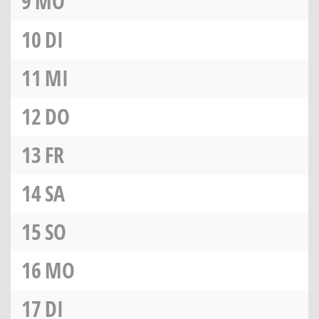
9
MO
10
DI
11
MI
12
DO
13
FR
14
SA
15
SO
16
MO
17
DI