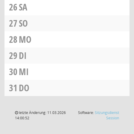
26
SA
27
SO
28
MO
29
DI
30
MI
31
DO
letzte Änderung: 11.03.2026
Software:
Sitzungsdienst
(Wird in
14:00:52
Session