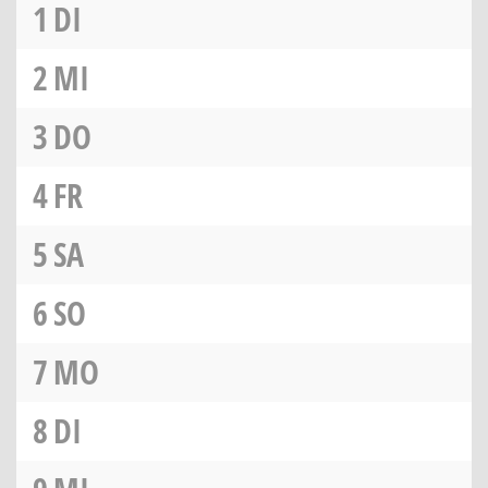
1
DI
2
MI
3
DO
4
FR
5
SA
6
SO
7
MO
8
DI