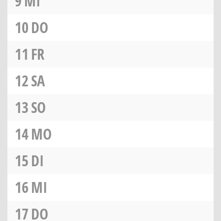
9
MI
10
DO
11
FR
12
SA
13
SO
14
MO
15
DI
16
MI
17
DO