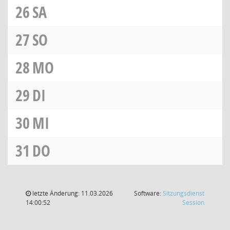
26
SA
27
SO
28
MO
29
DI
30
MI
31
DO
letzte Änderung: 11.03.2026
Software:
Sitzungsdienst
(Wird in
14:00:52
Session