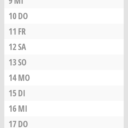
9
MI
10
DO
11
FR
12
SA
13
SO
14
MO
15
DI
16
MI
17
DO