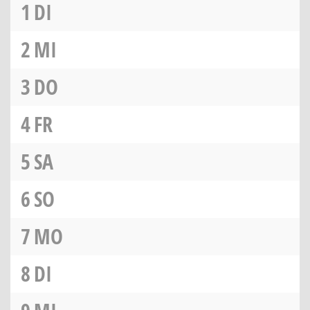
1
DI
2
MI
3
DO
4
FR
5
SA
6
SO
7
MO
8
DI