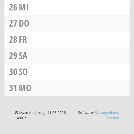
26
MI
27
DO
28
FR
29
SA
30
SO
31
MO
letzte Änderung: 11.03.2026
Software:
Sitzungsdienst
(Wird in
14:00:52
Session