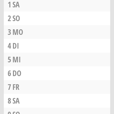
1
SA
2
SO
3
MO
4
DI
5
MI
6
DO
7
FR
8
SA