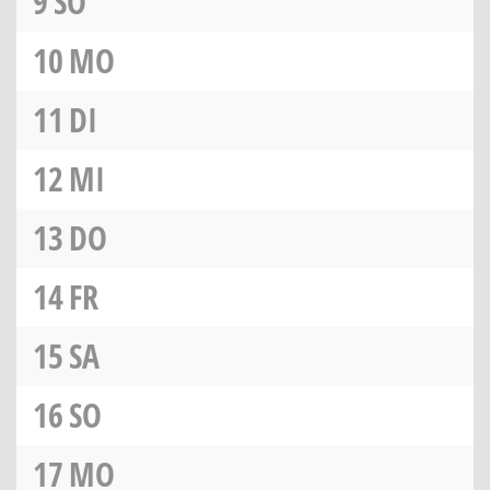
9
SO
10
MO
11
DI
12
MI
13
DO
14
FR
15
SA
16
SO
17
MO