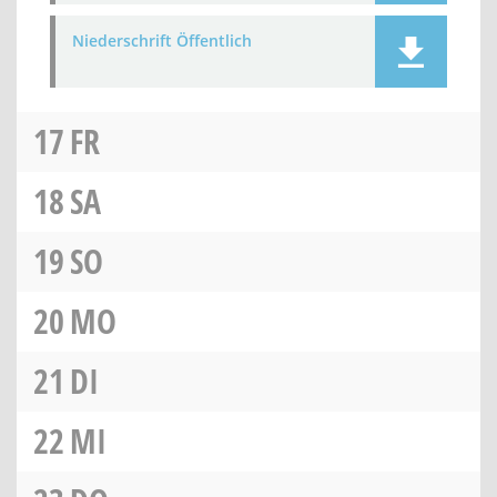
Niederschrift Öffentlich
17
FR
18
SA
19
SO
20
MO
21
DI
22
MI