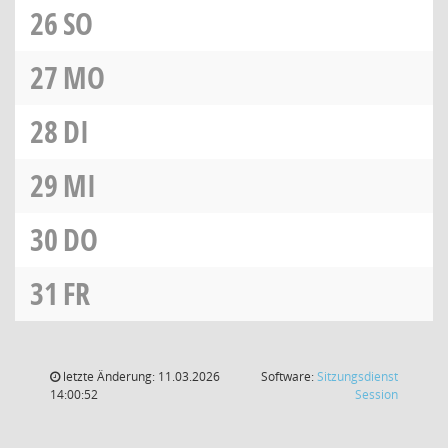
26
SO
27
MO
28
DI
29
MI
30
DO
31
FR
letzte Änderung: 11.03.2026
Software:
Sitzungsdienst
(Wird in
14:00:52
Session