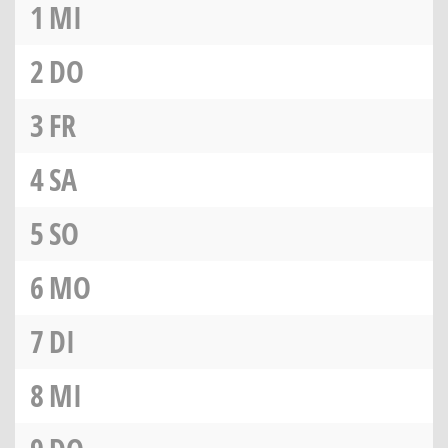
1
MI
2
DO
3
FR
4
SA
5
SO
6
MO
7
DI
8
MI