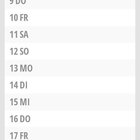
9
DO
10
FR
11
SA
12
SO
13
MO
14
DI
15
MI
16
DO
17
FR