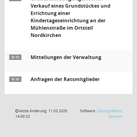
Verkauf eines Grundstückes und
Errichtung einer
Kindertageseinrichtung an der
Mühlenstraße im Ortsteil
Nordkirchen
Mitteilungen der Verwaltung
N 15
Anfragen der Ratsmitglieder
N 16
letzte Änderung: 11.03.2026
Software:
Sitzungsdienst
(Wird in
14:00:52
Session