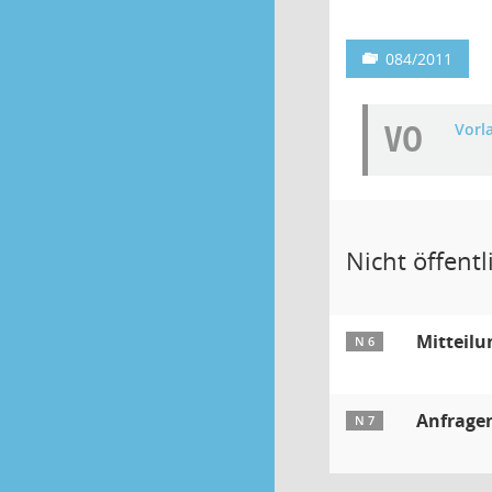
084/2011
VO
Vorl
Nicht öffentli
Mitteilu
N 6
Anfragen
N 7