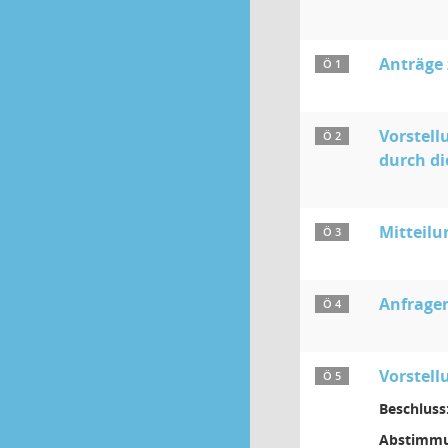
Anträge
Ö 1
Vorstell
Ö 2
durch di
Mitteilu
Ö 3
Anfragen
Ö 4
Vorstell
Ö 5
Beschluss
Abstimmu