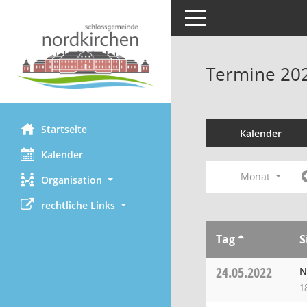
Toggle navigation
Termine 20
Startseite
Kalender
Kalender
Monat
Organisation
rechtliche Links
Tag
S
24.05.2022
N
1