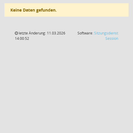
Keine Daten gefunden.
letzte Änderung: 11.03.2026
Software:
Sitzungsdienst
(Wird in
14:00:52
Session