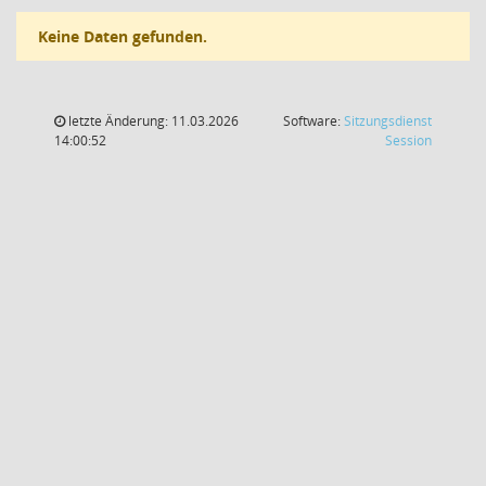
Keine Daten gefunden.
letzte Änderung: 11.03.2026
Software:
Sitzungsdienst
(Wird in
14:00:52
Session