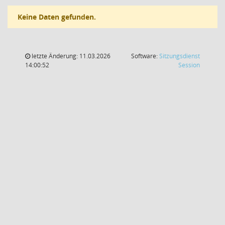
Keine Daten gefunden.
letzte Änderung: 11.03.2026
Software:
Sitzungsdienst
(Wird in
14:00:52
Session