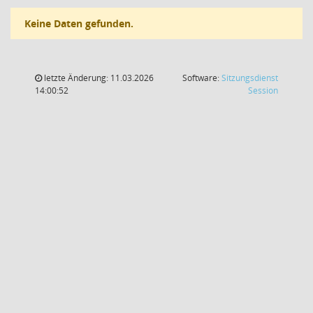
Keine Daten gefunden.
letzte Änderung: 11.03.2026
Software:
Sitzungsdienst
(Wird in
14:00:52
Session