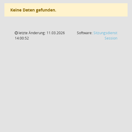
Keine Daten gefunden.
letzte Änderung: 11.03.2026
Software:
Sitzungsdienst
(Wird in
14:00:52
Session