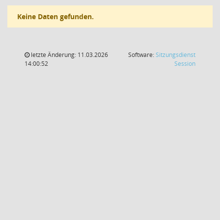
Keine Daten gefunden.
letzte Änderung: 11.03.2026
Software:
Sitzungsdienst
(Wird in
14:00:52
Session