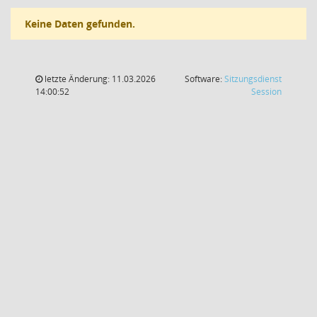
Keine Daten gefunden.
letzte Änderung: 11.03.2026
Software:
Sitzungsdienst
(Wird in
14:00:52
Session