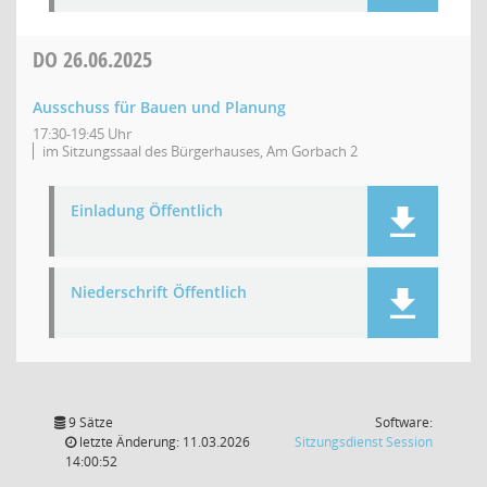
DO
26.06.2025
Ausschuss für Bauen und Planung
17:30-19:45 Uhr
im Sitzungssaal des Bürgerhauses, Am Gorbach 2
Einladung Öffentlich
Niederschrift Öffentlich
9 Sätze
Software:
(Wird in
letzte Änderung: 11.03.2026
Sitzungsdienst
Session
14:00:52