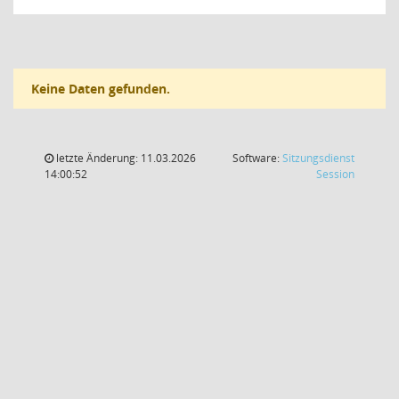
Keine Daten gefunden.
letzte Änderung: 11.03.2026
Software:
Sitzungsdienst
(Wird in
14:00:52
Session