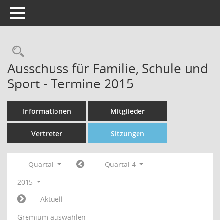
Toggle navigation
Rechercheauswahl
Ausschuss für Familie, Schule und
Sport - Termine 2015
Informationen
Mitglieder
Vertreter
Sitzungen
Quartal
Quartal 4
2015
Aktuell
Gremium auswählen