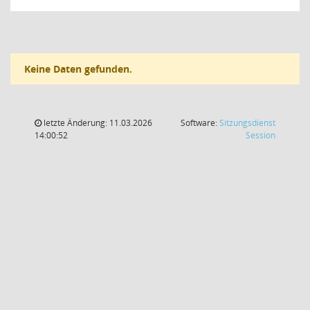
Keine Daten gefunden.
letzte Änderung: 11.03.2026
Software:
Sitzungsdienst
(Wird in
14:00:52
Session