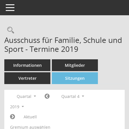
Toggle navigation
Rechercheauswahl
Ausschuss für Familie, Schule und
Sport - Termine 2019
Informationen
Mitglieder
Vertreter
Sitzungen
Quartal
Quartal 4
2019
Aktuell
Gremium auswählen