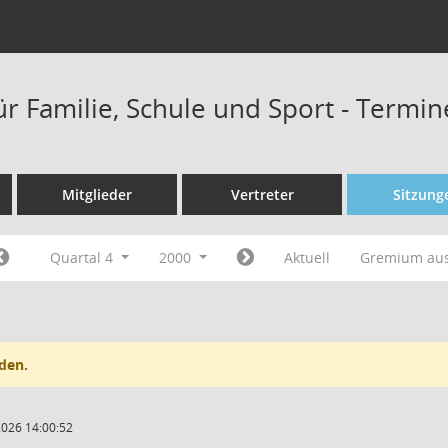
ür Familie, Schule und Sport - Termi
Mitglieder
Vertreter
Sitzung
Quartal 4
2000
Aktuell
Gremium au
den.
2026 14:00:52