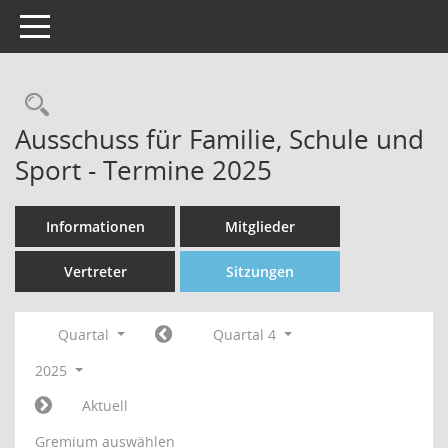
Toggle navigation
Rechercheauswahl
Ausschuss für Familie, Schule und
Sport - Termine 2025
Informationen
Mitglieder
Vertreter
Sitzungen
Quartal
Quartal 4
2025
Aktuell
Gremium auswählen