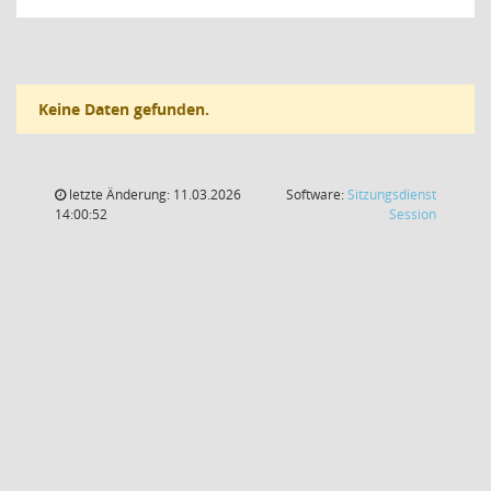
Keine Daten gefunden.
letzte Änderung: 11.03.2026
Software:
Sitzungsdienst
(Wird in
14:00:52
Session