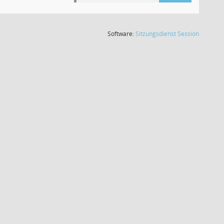
(Wird in
Software:
Sitzungsdienst
Session