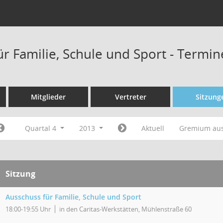
ür Familie, Schule und Sport - Termi
Mitglieder
Vertreter
Sitzung
Quartal 4
2013
Aktuell
Gremium au
Sitzung
Ausschuss für Familie, Schule und Sport
18:00-19:55 Uhr
in den Caritas-Werkstätten, Mühlenstraße 60