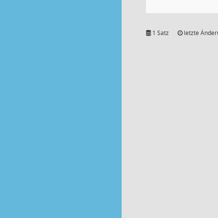
1 Satz
letzte Änder