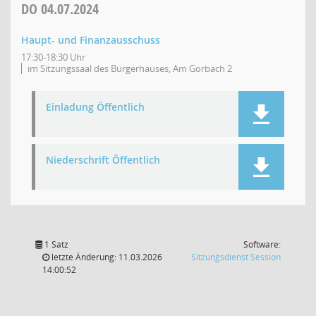
DO
04.07.2024
Haupt- und Finanzausschuss
17:30-18:30 Uhr
im Sitzungssaal des Bürgerhauses, Am Gorbach 2
Einladung Öffentlich
Niederschrift Öffentlich
1 Satz
Software:
(Wird in
letzte Änderung: 11.03.2026
Sitzungsdienst
Session
14:00:52