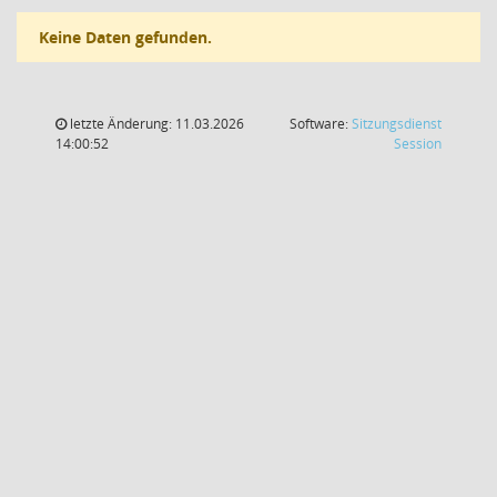
Keine Daten gefunden.
letzte Änderung: 11.03.2026
Software:
Sitzungsdienst
(Wird in
14:00:52
Session