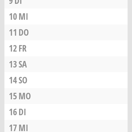
9
DI
10
MI
11
DO
12
FR
13
SA
14
SO
15
MO
16
DI
17
MI