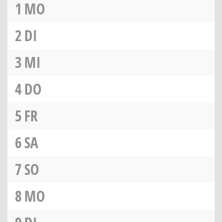
1
MO
2
DI
3
MI
4
DO
5
FR
6
SA
7
SO
8
MO