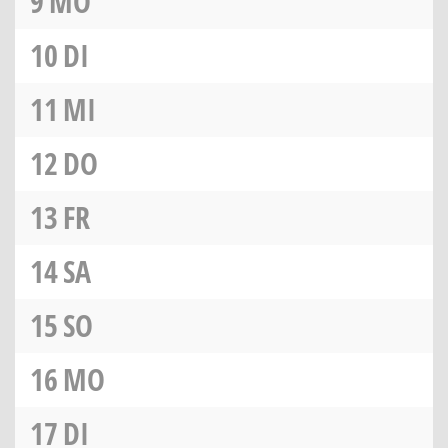
9
MO
10
DI
11
MI
12
DO
13
FR
14
SA
15
SO
16
MO
17
DI