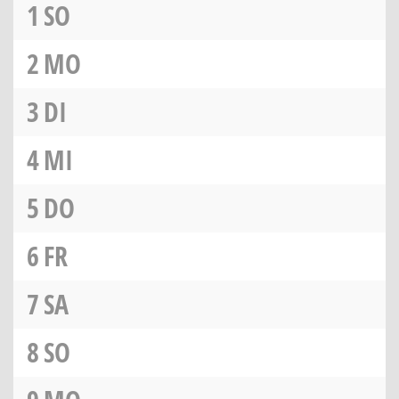
1
SO
2
MO
3
DI
4
MI
5
DO
6
FR
7
SA
8
SO