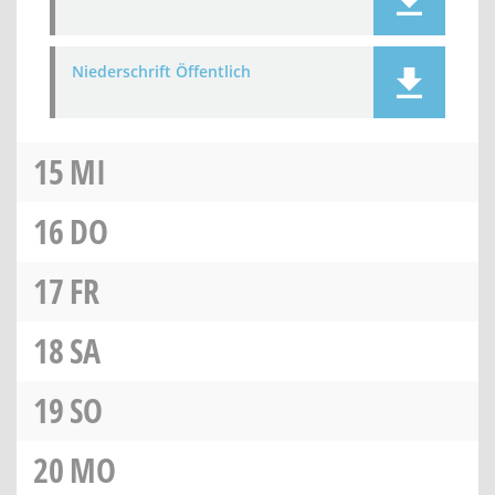
Niederschrift Öffentlich
15
MI
16
DO
17
FR
18
SA
19
SO
20
MO