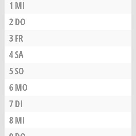
1
MI
2
DO
3
FR
4
SA
5
SO
6
MO
7
DI
8
MI