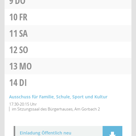
9
DO
10
FR
11
SA
12
SO
13
MO
14
DI
Ausschuss für Familie, Schule, Sport und Kultur
17:30-20:15 Uhr
im Sitzungssaal des Bürgerhauses, Am Gorbach 2
Einladung Öffentlich neu