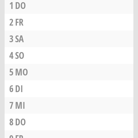
1
DO
2
FR
3
SA
4
SO
5
MO
6
DI
7
MI
8
DO