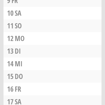
9
FR
10
SA
11
SO
12
MO
13
DI
14
MI
15
DO
16
FR
17
SA