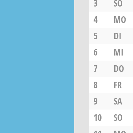
3
SO
4
MO
5
DI
6
MI
7
DO
8
FR
9
SA
10
SO