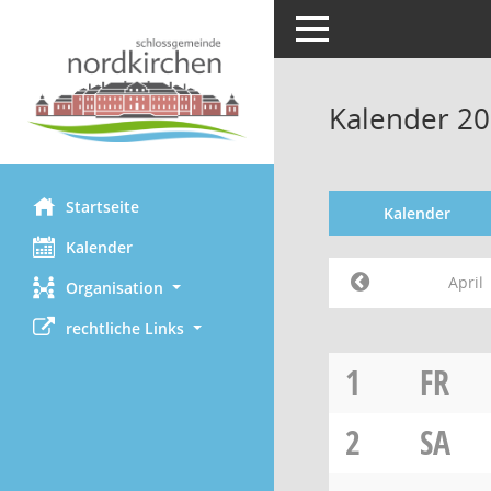
Toggle navigation
Kalender 20
Startseite
Kalender
Kalender
April
Organisation
rechtliche Links
1
FR
2
SA