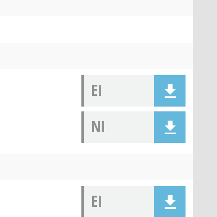
EI
NI
EI