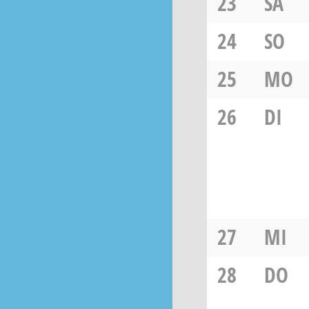
23
SA
24
SO
25
MO
26
DI
27
MI
28
DO