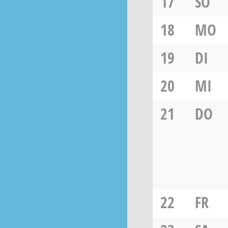
17
SO
18
MO
19
DI
20
MI
21
DO
22
FR