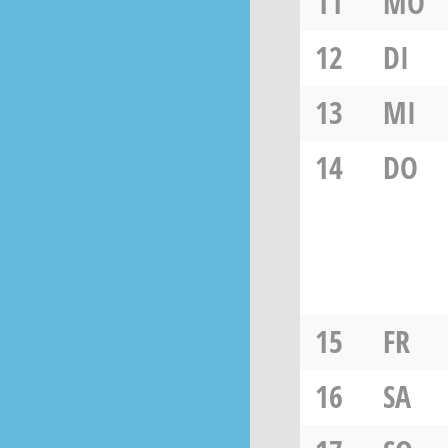
11
MO
12
DI
13
MI
14
DO
15
FR
16
SA