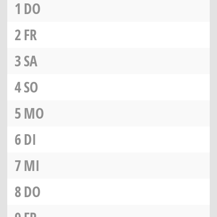
1
DO
2
FR
3
SA
4
SO
5
MO
6
DI
7
MI
8
DO