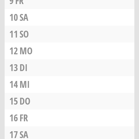
9
FR
10
SA
11
SO
12
MO
13
DI
14
MI
15
DO
16
FR
17
SA